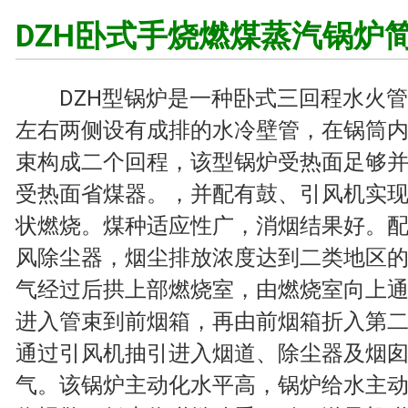
DZH卧式手烧燃煤蒸汽锅炉
DZH型锅炉是一种卧式三回程水火管
左右两侧设有成排的水冷壁管，在锅筒
束构成二个回程，该型锅炉受热面足够
受热面省煤器。，并配有鼓、引风机实现
状燃烧。煤种适应性广，消烟结果好。
风除尘器，烟尘排放浓度达到二类地区
气经过后拱上部燃烧室，由燃烧室向上
进入管束到前烟箱，再由前烟箱折入第
通过引风机抽引进入烟道、除尘器及烟
气。该锅炉主动化水平高，锅炉给水主