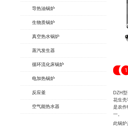
导热油锅炉
生物质锅炉
真空热水锅炉
蒸汽发生器
循环流化床锅炉
1
电加热锅炉
反应釜
DZH
花生壳
空气能热水器
是农作
一。
此锅炉