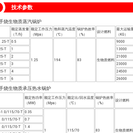
技术参数
型手烧生物质蒸汽锅炉
额定蒸发量
额定工作压力
饱和蒸汽温度
锅炉热效率
最大运输
设计燃料
（T/h)
（Mpa）
（℃）
（%）
（KG）
1.25-T
0.5
9000
25-T
1
13000
25-T
2
21000
1.25
194
83
生物质燃料
25-T
3
23000
25-T
4
24500
25-T
6
26000
型手烧生物质承压热水锅炉
额定热功率
额定工作压力
额定出/回水温度
锅炉热效率
设计燃料
（MW)
（Mpa）
（℃）
（%）
-1.0/115/70-T
0.35
1.0/115/70-T
0.7
1.0/115/70-T
1.4
1
115/70
83
生物质燃料