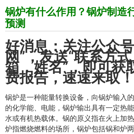
锅炉有什么作用？锅炉制造
预测
好消息：关注公众号
网”，发送“联系方
箱，姓名”，即可获
费报告，速速来取
锅炉是一种能量转换设备，向锅炉输入
的化学能、电能，锅炉输出具有一定热
水或有机热载体。锅的原义指在火上加
炉指燃烧燃料的场所，锅炉包括锅和炉