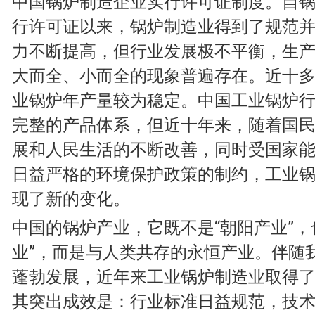
中国锅炉制造企业实行许可证制度。自
行许可证以来，锅炉制造业得到了规范
力不断提高，但行业发展极不平衡，生
大而全、小而全的现象普遍存在。近十
业锅炉年产量较为稳定。中国工业锅炉
完整的产品体系，但近十年来，随着国
展和人民生活的不断改善，同时受国家
日益严格的环境保护政策的制约，工业
现了新的变化。
中国的锅炉产业，它既不是“朝阳产业”，
业”，而是与人类共存的永恒产业。伴随
蓬勃发展，近年来工业锅炉制造业取得
其突出成效是：行业标准日益规范，技