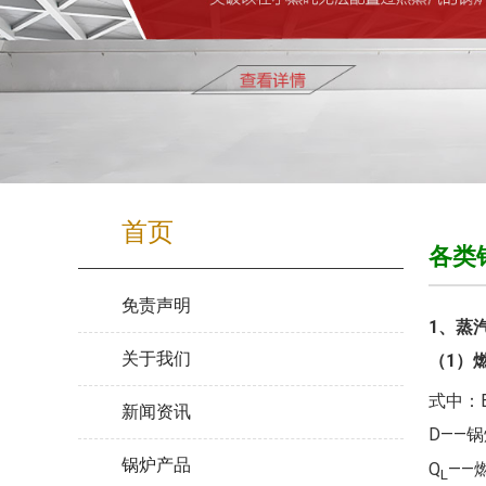
首页
各类
免责声明
1、蒸
关于我们
（1）
式中：
新闻资讯
D——
锅炉产品
Q
——
L