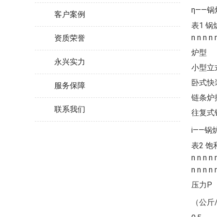
η——
客户案例
表1 
n n n n 
资质荣誉
炉型
永兴实力
小型立
卧式快
服务保障
链条炉
联系我们
往复式
i——
表2 
n n n n 
n n n n 
压力P
（公斤