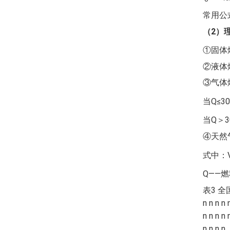
常用公
（2）
①固体
②液体
③气体
当Q≤30
当Q＞30
④天然
式中：
Q——
表3 
n n n n 
n n n n 
n n n n