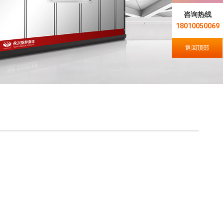
咨询热线
18010050069
返回顶部