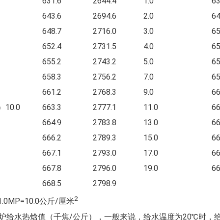
631.6
2644.4
1.0
63
643.6
2694.6
2.0
64
648.7
2716.0
3.0
65
652.4
2731.5
4.0
65
655.2
2743.2
5.0
65
658.3
2756.2
7.0
65
661.2
2768.3
9.0
66
10.0
663.3
2777.1
11.0
66
664.9
2783.8
13.0
66
666.2
2789.3
15.0
66
667.1
2793.0
17.0
66
667.8
2796.0
19.0
66
668.5
2798.9
2
.0MP=10.0公斤/厘米
锅炉给水热焓值（千焦/公斤），一般来说，给水温度为20℃时，给