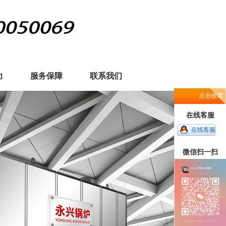
力
服务保障
联系我们
点击收缩
在线客服
在线客服
微信扫一扫