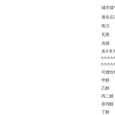
城市煤
液化石
电力
瓦斯
洗煤
表4 
n n n n 
n n n n 
可燃性
甲醇
乙醇
丙二醇
异丙醇
丁醇