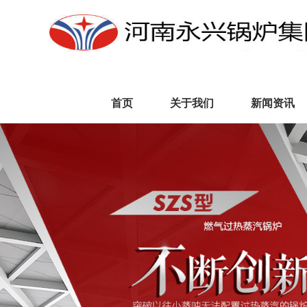
首页
关于我们
新闻资讯