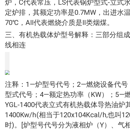
炉，C代表常压，LS代表锅炉型式-立式
定炉排，其额定功率是0.7MW，出进水温
70℃，AII代表燃烧介质是II类烟煤。
三、有机热载体炉型号解释：三部分组
线相连
注释：1—炉型号代号；2—燃烧设备代号
型式代号；4—额定热功率（KW）；5—
YGL-1400代表立式有机热载体导热油炉
1400Kw/h(相当于120x104Kcal/h,也
时)。[炉型号代号分为液相炉（Y）、气