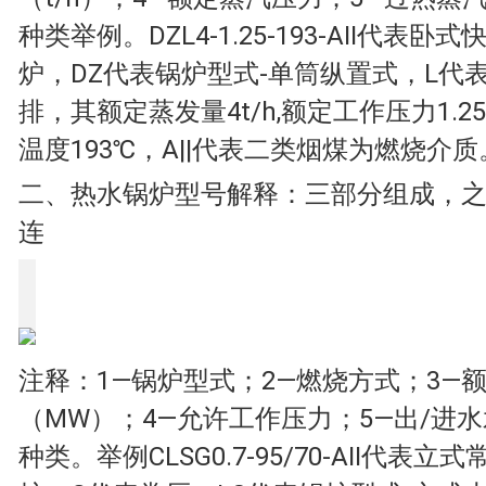
种类举例。DZL4-1.25-193-AII代表
炉，DZ代表锅炉型式-单筒纵置式，L代
排，其额定蒸发量4t/h,额定工作压力1.25
温度193℃，A||代表二类烟煤为燃烧介质
二、热水锅炉型号解释：三部分组成，
连
注释：1—锅炉型式；2—燃烧方式；3—
（MW）；4—允许工作压力；5—出/进水
种类。举例CLSG0.7-95/70-AII代表