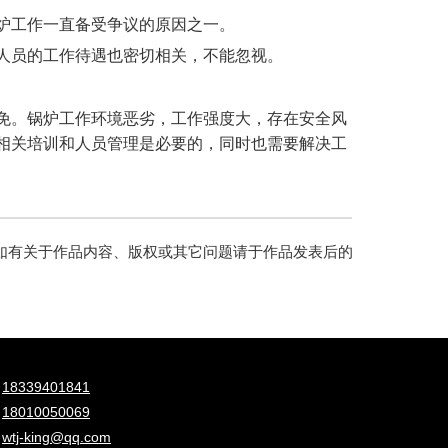
炉工作一直备受争议的原因之一。
人员的工作待遇也密切相关，不能忽视。
免。锅炉工作环境恶劣，工作强度大，存在安全风
相关培训和人员管理是必要的，同时也需要解决工
如有关于作品内容、版权或其它问题请于作品发表后的
：
18339401841
：
18010050069
：
wtj-king@qq.com