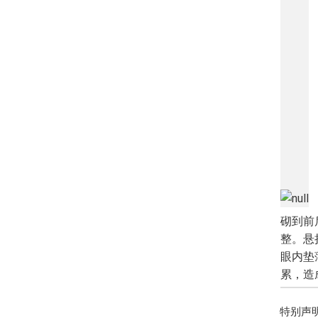
砌到前
整。悬
眼内垫
累，造
特别声