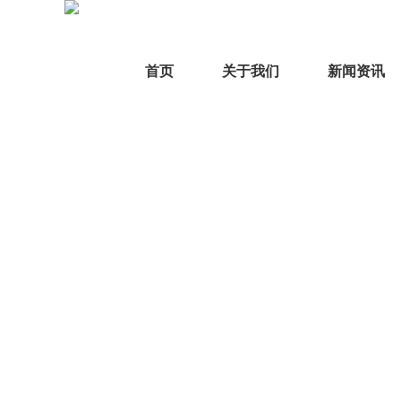
首页
关于我们
新闻资讯