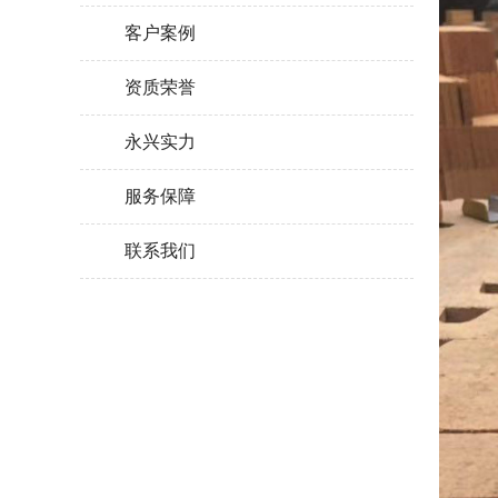
客户案例
资质荣誉
永兴实力
服务保障
联系我们