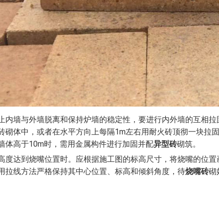
止内墙与外墙脱离和保持炉墙的稳定性，要进行内外墙的互相拉固
砖砌体中，或者在水平方向上每隔1m左右用耐火砖顶彻一块拉
墙体高于10m时，需用金属构件进行加固并配
异型砖
砌筑。
高度达到烧嘴位置时。应根据施工图的标高尺寸，将烧嘴的位置
用拉线方法严格保持其中心位置、标高和倾斜角度，待
烧嘴砖
砌