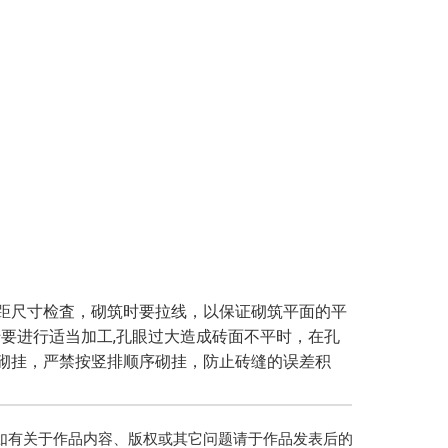
距尺寸检査，砌筑时要拉线，以保证砌筑平面的平
砖要进行适当加工,孔眼过大造成砖面不平时，在孔
砌挂，严禁按竖排顺序砌挂，防止砖缝的误差积
如有关于作品内容、版权或其它问题请于作品发表后的