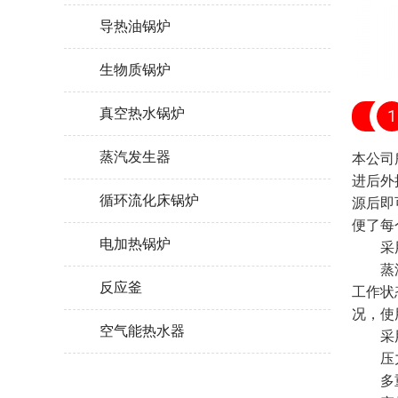
导热油锅炉
生物质锅炉
真空热水锅炉
1
蒸汽发生器
本公司
进后外
循环流化床锅炉
源后即
便了每
电加热锅炉
采用
蒸汽发
反应釜
工作状
况，使
空气能热水器
采用
压力控
多重连