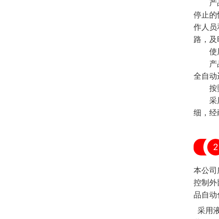
产品装
停止的
作人员
路，及
使用
产品出
全自动
按照
采用长
细，经
2
本公司
控制外
品自动
采用液