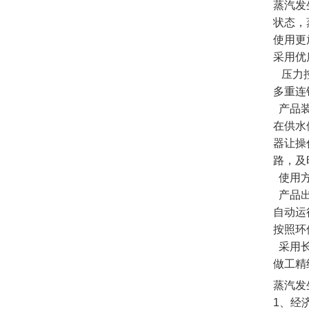
蒸汽发
状态，
使用更
采用优
压力控
多重连
产品装
在供水
器让操
路，及
使用方
产品出
自动运
按照环
采用长
做工精
蒸汽发
1、经