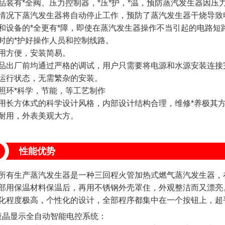
有*全阀、压力控制器，*压*护，*温，预防蒸汽发生器因压力
情况下蒸汽发生器将自动停止工作，预防了蒸汽发生器干烧导致
和设备的*全更有*障，即使在蒸汽发生器操作不当引起的电路短
时的*护好操作人员和控制线路。
方便，安装简易。
厂前均通过严格的调试，用户只需要将电源和水源安装连接完
运行状态，无需繁杂的安装。
环*科学，节能，等工艺制作
方体式的科学设计风格，内部设计结构合理，维修*养极其方
耐用，外表美观大方。
性能优势
所有生产蒸汽发生器是一种三回程火管加热式燃气蒸汽发生器，
部用保温材料保温后，再用不锈钢外壳罩住，外观整洁而又漂亮
化程度极高，个性化的设计，全部程序都集中在一个按钮上，超
晶显示全自动智能电控系统：