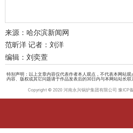
来源：哈尔滨新闻网
范昕洋 记者：刘洋
编辑：刘奕萱
特别声明：以上文章内容仅代表作者本人观点，不代表本网站观
内容、版权或其它问题请于作品发表后的30日内与本网站站长联
Copyright © 2020 河南永兴锅炉集团有限公司
豫ICP备