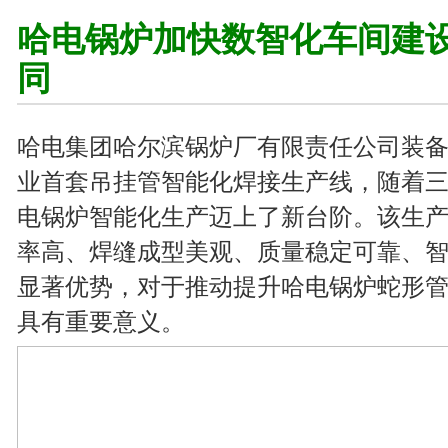
哈电锅炉加快数智化车间建设
同
哈电集团哈尔滨锅炉厂有限责任公司装
业首套吊挂管智能化焊接生产线，随着
电锅炉智能化生产迈上了新台阶。该生
率高、焊缝成型美观、质量稳定可靠、
显著优势，对于推动提升哈电锅炉蛇形
具有重要意义。