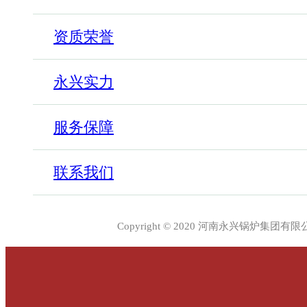
资质荣誉
永兴实力
服务保障
联系我们
Copyright © 2020 河南永兴锅炉集团有