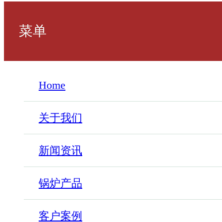
菜单
Home
关于我们
新闻资讯
锅炉产品
客户案例